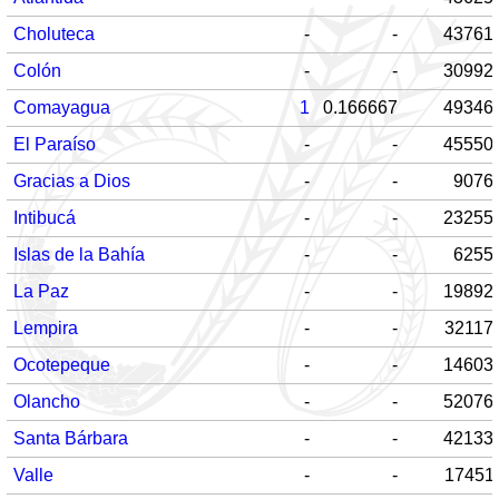
Choluteca
-
-
43761
Colón
-
-
30992
Comayagua
1
0.166667
49346
El Paraíso
-
-
45550
Gracias a Dios
-
-
9076
Intibucá
-
-
23255
Islas de la Bahía
-
-
6255
La Paz
-
-
19892
Lempira
-
-
32117
Ocotepeque
-
-
14603
Olancho
-
-
52076
Santa Bárbara
-
-
42133
Valle
-
-
17451