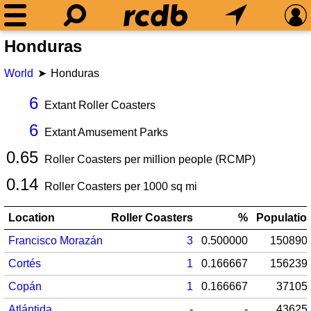
Honduras
World
Honduras
6
Extant Roller Coasters
6
Extant Amusement Parks
0.65
Roller Coasters per million people (RCMP)
0.14
Roller Coasters per
1000
sq mi
Location
Roller Coasters
%
Populatio
Francisco Morazán
3
0.500000
150890
Cortés
1
0.166667
156239
Copán
1
0.166667
37105
Atlántida
-
-
43625