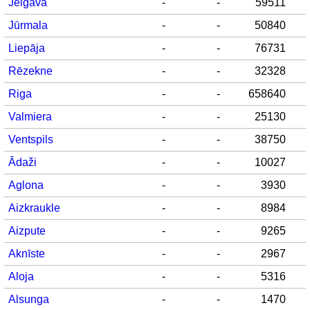
Jelgava
-
-
59511
Jūrmala
-
-
50840
Liepāja
-
-
76731
Rēzekne
-
-
32328
Riga
-
-
658640
Valmiera
-
-
25130
Ventspils
-
-
38750
Ādaži
-
-
10027
Aglona
-
-
3930
Aizkraukle
-
-
8984
Aizpute
-
-
9265
Aknīste
-
-
2967
Aloja
-
-
5316
Alsunga
-
-
1470