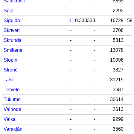
Saulkrasti
-
-
5855
Sēja
-
-
2293
Sigulda
1
0.333333
16729
59
Skrīveri
-
-
3708
Skrunda
-
-
5313
Smiltene
-
-
13078
Stopiņi
-
-
10096
Strenči
-
-
3827
Talsi
-
-
31219
Tērvete
-
-
3687
Tukums
-
-
30614
Vaiņode
-
-
2613
Valka
-
-
9299
Varakļāni
-
-
3560