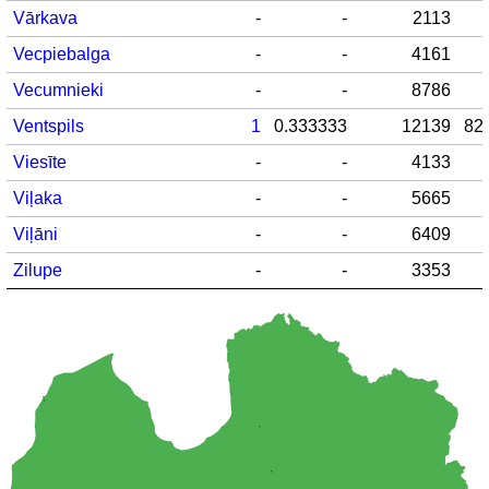
Vārkava
-
-
2113
Vecpiebalga
-
-
4161
Vecumnieki
-
-
8786
Ventspils
1
0.333333
12139
82
Viesīte
-
-
4133
Viļaka
-
-
5665
Viļāni
-
-
6409
Zilupe
-
-
3353