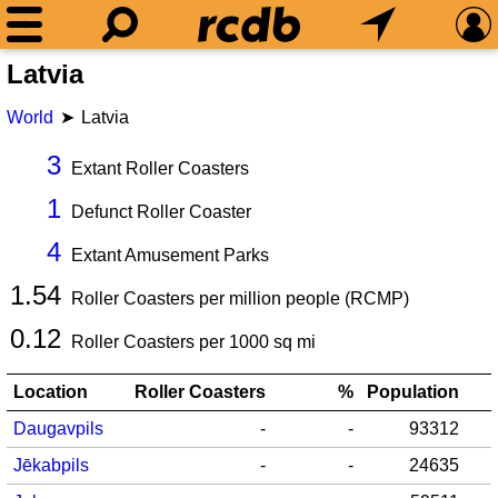
Latvia
World
Latvia
3
Extant Roller Coasters
1
Defunct Roller Coaster
4
Extant Amusement Parks
1.54
Roller Coasters per million people (RCMP)
0.12
Roller Coasters per
1000
sq mi
Location
Roller Coasters
%
Population
Daugavpils
-
-
93312
Jēkabpils
-
-
24635