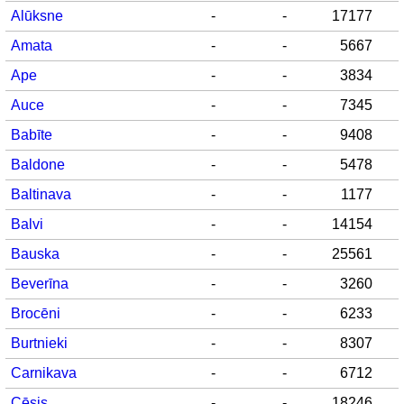
Alūksne
-
-
17177
Amata
-
-
5667
Ape
-
-
3834
Auce
-
-
7345
Babīte
-
-
9408
Baldone
-
-
5478
Baltinava
-
-
1177
Balvi
-
-
14154
Bauska
-
-
25561
Beverīna
-
-
3260
Brocēni
-
-
6233
Burtnieki
-
-
8307
Carnikava
-
-
6712
Cēsis
-
-
18246