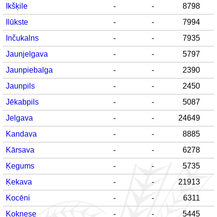
Ikšķile
-
-
8798
Ilūkste
-
-
7994
Inčukalns
-
-
7935
Jaunjelgava
-
-
5797
Jaunpiebalga
-
-
2390
Jaunpils
-
-
2450
Jēkabpils
-
-
5087
Jelgava
-
-
24649
Kandava
-
-
8885
Kārsava
-
-
6278
Ķegums
-
-
5735
Ķekava
-
-
21913
Kocēni
-
-
6311
Koknese
-
-
5445