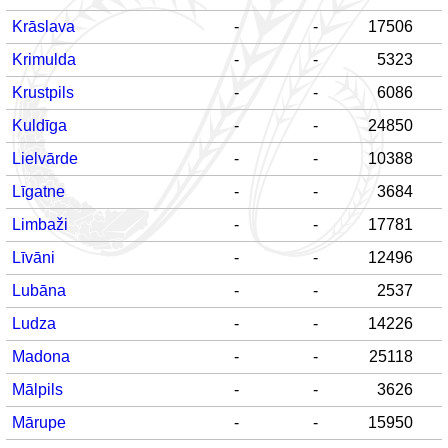
Krāslava
-
-
17506
Krimulda
-
-
5323
Krustpils
-
-
6086
Kuldīga
-
-
24850
Lielvārde
-
-
10388
Līgatne
-
-
3684
Limbaži
-
-
17781
Līvāni
-
-
12496
Lubāna
-
-
2537
Ludza
-
-
14226
Madona
-
-
25118
Mālpils
-
-
3626
Mārupe
-
-
15950