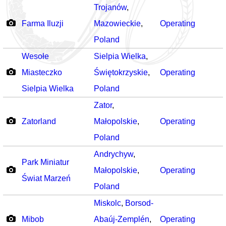
Trojanów
,
Farma Iluzji
Mazowieckie
,
Operating
Poland
Wesołe
Sielpia Wielka
,
Miasteczko
Świętokrzyskie
,
Operating
Sielpia Wielka
Poland
Zator
,
Zatorland
Małopolskie
,
Operating
Poland
Andrychyw
,
Park Miniatur
Małopolskie
,
Operating
Świat Marzeń
Poland
Miskolc
,
Borsod-
Mibob
Abaúj-Zemplén
,
Operating