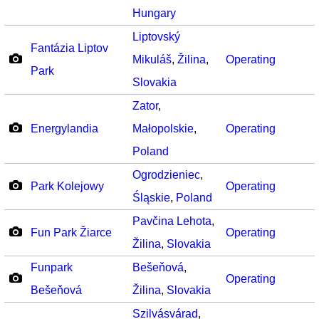
Hungary
Liptovský
Fantázia Liptov
Mikuláš
,
Žilina
,
Operating
Park
Slovakia
Zator
,
Energylandia
Małopolskie
,
Operating
Poland
Ogrodzieniec
,
Park Kolejowy
Operating
Śląskie
,
Poland
Pavčina Lehota
,
Fun Park Žiarce
Operating
Žilina
,
Slovakia
Funpark
Bešeňová
,
Operating
Bešeňová
Žilina
,
Slovakia
Szilvásvárad
,