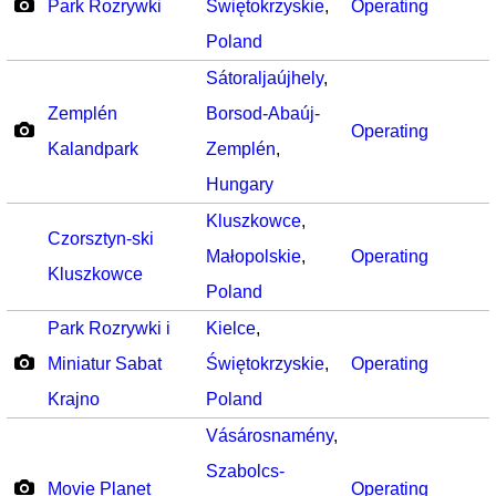
Park Rozrywki
Świętokrzyskie
,
Operating
Poland
Sátoraljaújhely
,
Zemplén
Borsod-Abaúj-
Operating
Kalandpark
Zemplén
,
Hungary
Kluszkowce
,
Czorsztyn-ski
Małopolskie
,
Operating
Kluszkowce
Poland
Park Rozrywki i
Kielce
,
Miniatur Sabat
Świętokrzyskie
,
Operating
Krajno
Poland
Vásárosnamény
,
Szabolcs-
Movie Planet
Operating