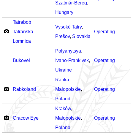
Szatmár-Bereg
,
Hungary
Tatrabob
Vysoké Tatry
,
Tatranska
Operating
Prešov
,
Slovakia
Lomnica
Polyanytsya
,
Bukovel
Ivano-Frankivsk
,
Operating
Ukraine
Rabka
,
Rabkoland
Małopolskie
,
Operating
Poland
Kraków
,
Cracow Eye
Małopolskie
,
Operating
Poland