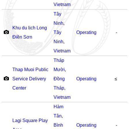
Vietnam
Tây
Ninh
,
Khu du lịch Long
Tây
Operating
-
Điền Sơn
Ninh
,
Vietnam
Tháp
Thap Muoi Public
Mười
,
Service Delivery
Đồng
Operating
≤
Center
Tháp
,
Vietnam
Hàm
Tân
,
Lagi Square Play
Bình
Operating
-