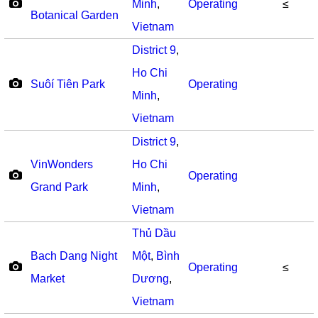
Minh
,
Operating
≤
Botanical Garden
Vietnam
District 9
,
Ho Chi
Suôí Tiên Park
Operating
Minh
,
Vietnam
District 9
,
VinWonders
Ho Chi
Operating
Grand Park
Minh
,
Vietnam
Thủ Dầu
Bach Dang Night
Một
,
Bình
Operating
≤
Market
Dương
,
Vietnam