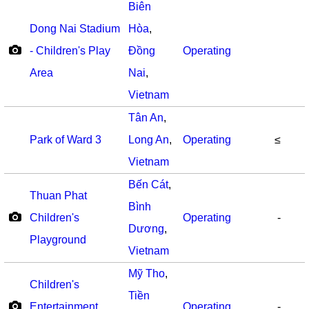
Biên
Dong Nai Stadium
Hòa
,
- Children's Play
Đồng
Operating
Area
Nai
,
Vietnam
Tân An
,
Park of Ward 3
Long An
,
Operating
≤
Vietnam
Bến Cát
,
Thuan Phat
Bình
Children's
Operating
-
Dương
,
Playground
Vietnam
Mỹ Tho
,
Children's
Tiền
Entertainment
Operating
-