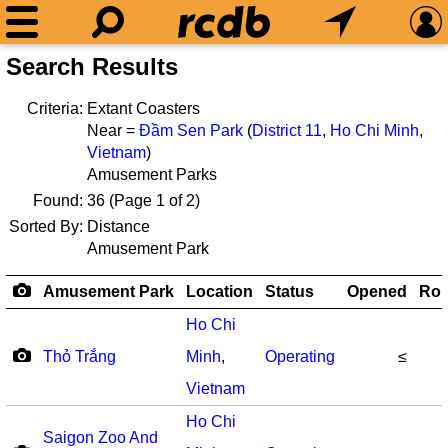
Search Results
Criteria:
Extant Coasters
Near =
Đầm Sen Park
(
District 11
,
Ho Chi Minh
,
Vietnam
)
Amusement Parks
Found:
36
(Page 1 of 2)
Sorted By:
Distance
Amusement Park
Amusement Park
Location
Status
Opened
Rol
Ho Chi
Thỏ Trắng
Minh
,
Operating
≤
Vietnam
Ho Chi
Saigon Zoo And