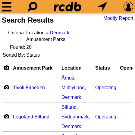
Modify Report
Search Results
Criteria:
Location =
Denmark
Amusement Parks
Found:
20
Sorted By:
Status
Amusement Park
Location
Status
Opene
Århus
,
Tivoli Friheden
Midtjylland
,
Operating
Denmark
Billund
,
Legoland Billund
Syddanmark
,
Operating
Denmark